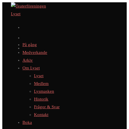
Hoppa
till
innehållet
På gång
Medverkande
Arkiv
Om Lyset
Lyset
Medlem
Lysmasken
Historik
Frågor & Svar
Kontakt
Boka