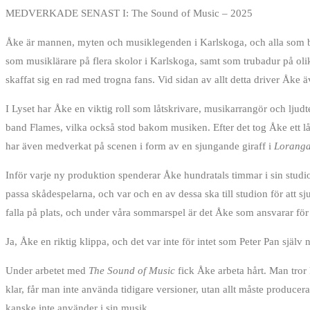
MEDVERKADE SENAST I: The Sound of Music – 2025
Åke är mannen, myten och musiklegenden i Karlskoga, och alla som bo
som musiklärare på flera skolor i Karlskoga, samt som trubadur på o
skaffat sig en rad med trogna fans. Vid sidan av allt detta driver Åke
I Lyset har Åke en viktig roll som låtskrivare, musikarrangör och lju
band Flames, vilka också stod bakom musiken. Efter det tog Åke ett lå
har även medverkat på scenen i form av en sjungande giraff i
Loranga
Inför varje ny produktion spenderar Åke hundratals timmar i sin studio
passa skådespelarna, och var och en av dessa ska till studion för att sj
falla på plats, och under våra sommarspel är det Åke som ansvarar fö
Ja, Åke en riktig klippa, och det var inte för intet som Peter Pan sj
Under arbetet med
The Sound of Music
fick Åke arbeta hårt. Man tror k
klar, får man inte använda tidigare versioner, utan allt måste producera
kanske inte använder i sin musik.