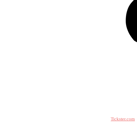
Biljetter till våra arrangemang och gästspel köper du via
Tickster.com
Under förutsättning att det inte redan är slutsålt kan biljetter också k
Adress: Kungsteatern – Loviselundsvägen 59, 691 31 Karlskoga