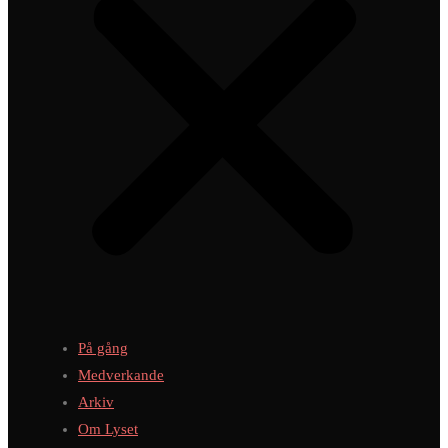
På gång
Medverkande
Arkiv
Om Lyset