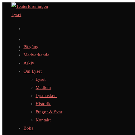
Hoppa
till
innehållet
På gång
Medverkande
Arkiv
Om Lyset
Lyset
Medlem
Lysmasken
Historik
Frågor & Svar
Kontakt
Boka