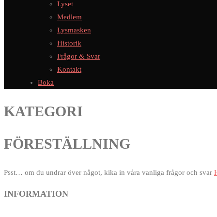
Lyset
Medlem
Lysmasken
Historik
Frågor & Svar
Kontakt
Boka
KATEGORI
FÖRESTÄLLNING
Psst… om du undrar över något, kika in våra vanliga frågor och svar
INFORMATION