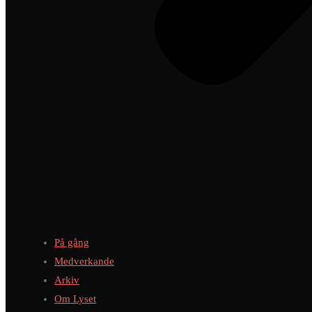
På gång
Medverkande
Arkiv
Om Lyset