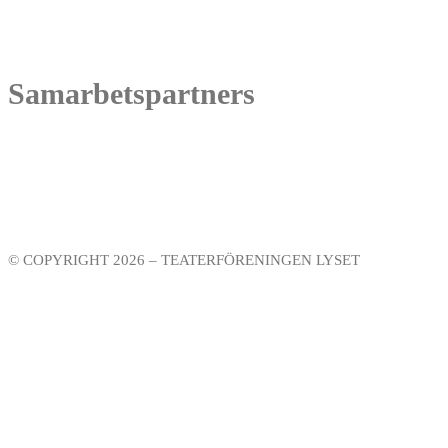
Under förutsättning att det inte redan är slutsålt kan biljetter också k
Adress: Kungsteatern – Loviselundsvägen 59, 691 31 Karlskoga
Samarbetspartners
© COPYRIGHT 2026 – TEATERFÖRENINGEN LYSET