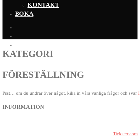
KONTAKT
BOKA
KATEGORI
FÖRESTÄLLNING
Psst… om du undrar över något, kika in våra vanliga frågor och svar
INFORMATION
Biljetter till våra arrangemang och gästspel köper du via
Tickster.com