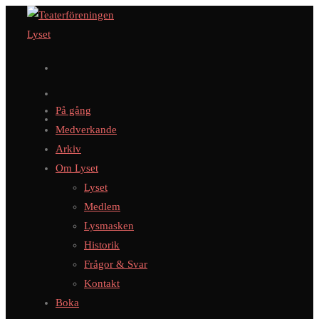
Hoppa
till
innehållet
På gång
Medverkande
Arkiv
Om Lyset
Lyset
Medlem
Lysmasken
Historik
Frågor & Svar
Kontakt
Boka