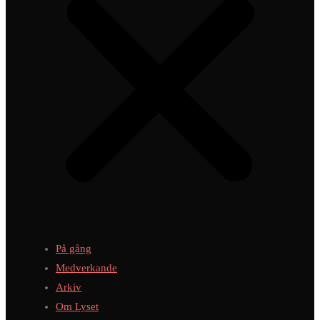
På gång
Medverkande
Arkiv
Om Lyset