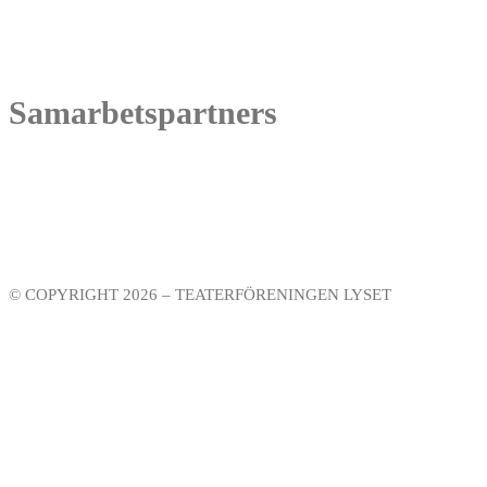
Under förutsättning att det inte redan är slutsålt kan biljetter också k
Adress: Kungsteatern – Loviselundsvägen 59, 691 31 Karlskoga
Samarbetspartners
© COPYRIGHT 2026 – TEATERFÖRENINGEN LYSET