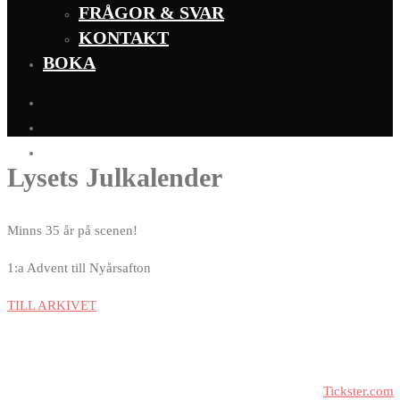
FRÅGOR & SVAR
KONTAKT
BOKA
Lysets Julkalender
Minns 35 år på scenen!
1:a Advent till Nyårsafton
TILL ARKIVET
Biljetter till våra arrangemang och gästspel köper du via
Tickster.com