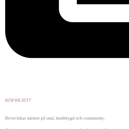
KÖP BILJETT
Revet kikar närmre på stad, landsbygd och community.