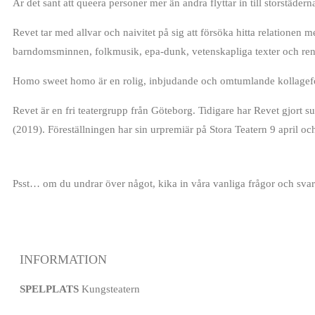
Är det sant att queera personer mer än andra flyttar in till storstäde
Revet tar med allvar och naivitet på sig att försöka hitta relationen me
barndomsminnen, folkmusik, epa-dunk, vetenskapliga texter och rena
Homo sweet homo är en rolig, inbjudande och omtumlande kollageföres
Revet är en fri teatergrupp från Göteborg. Tidigare har Revet gjort
(2019). Föreställningen har sin urpremiär på Stora Teatern 9 april
Psst… om du undrar över något, kika in våra vanliga frågor och sva
INFORMATION
SPELPLATS
Kungsteatern