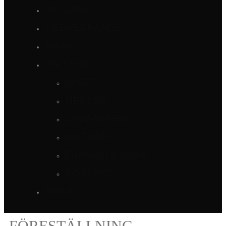
PÅ GÅNG
MEDVERKANDE
ARKIV
OM LYSET
LYSET
MEDLEM
LYSMASKEN
HISTORIK
FRÅGOR & SVAR
KONTAKT
BOKA
FÖRESTÄLLNING