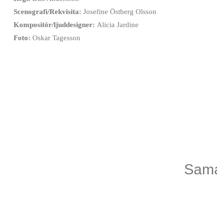
Scenografi/Rekvisita:
Josefine Östberg Olsson
Kompositör/ljuddesigner:
Alicia Jardine
Foto:
Oskar Tagesson
Biljetter till våra arran
Under förutsättning att det inte redan är slutsålt kan bilj
Adress: Kungsteatern 
Sama