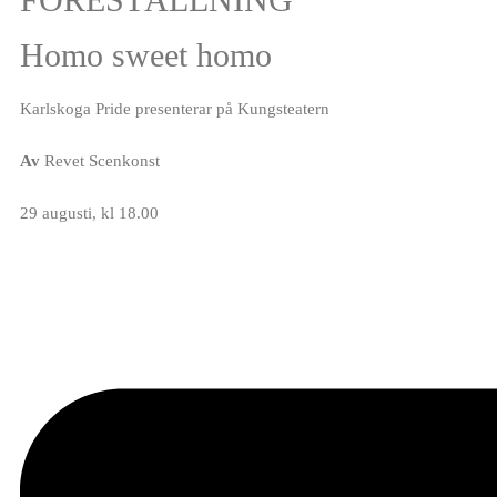
Homo sweet homo
Karlskoga Pride presenterar på Kungsteatern
Av
Revet Scenkonst
29 augusti, kl 18.00