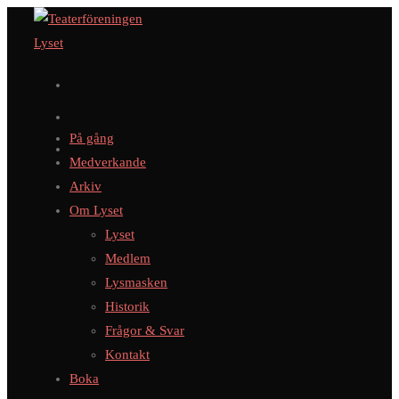
Hoppa
till
innehållet
På gång
Medverkande
Arkiv
Om Lyset
Lyset
Medlem
Lysmasken
Historik
Frågor & Svar
Kontakt
Boka