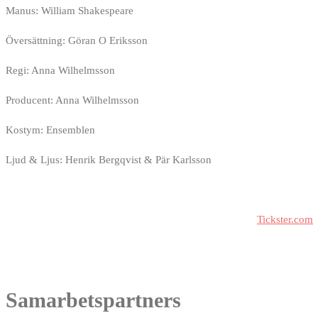
Manus: William Shakespeare
Översättning: Göran O Eriksson
Regi: Anna Wilhelmsson
Producent: Anna Wilhelmsson
Kostym: Ensemblen
Ljud & Ljus: Henrik Bergqvist & Pär Karlsson
Biljetter till våra arrangemang och gästspel köper du via
Tickster.com
Under förutsättning att det inte redan är slutsålt kan biljetter också k
Adress: Kungsteatern – Loviselundsvägen 59, 691 31 Karlskoga
Samarbetspartners