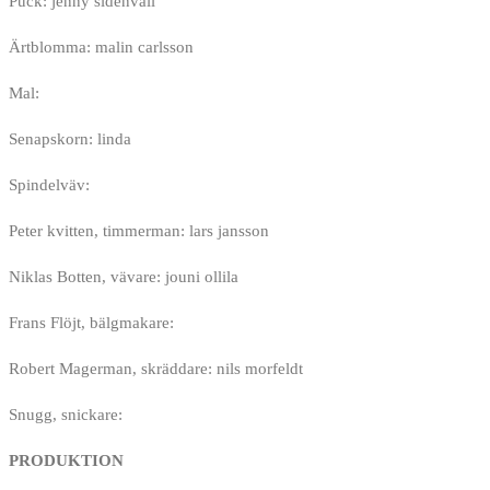
Puck: jenny sidenvall
Ärtblomma: malin carlsson
Mal:
Senapskorn: linda
Spindelväv:
Peter kvitten, timmerman: lars jansson
Niklas Botten, vävare: jouni ollila
Frans Flöjt, bälgmakare:
Robert Magerman, skräddare: nils morfeldt
Snugg, snickare:
PRODUKTION