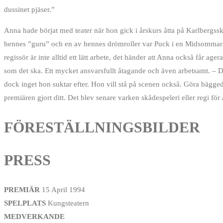
dussinet pjäser.”
Anna hade börjat med teater när hon gick i årskurs åtta på Karlbergss
hennes ”guru” och en av hennes drömroller var Puck i en Midsommaraf
regissör är inte alltid ett lätt arbete, det händer att Anna också får ag
som det ska. Ett mycket ansvarsfullt åtagande och även arbetsamt. – Det
dock inget hon suktar efter. Hon vill stå på scenen också. Göra bägged
premiären gjort ditt. Det blev senare varken skådespeleri eller regi f
FÖRESTÄLLNINGSBILDER
PRESS
PREMIÄR
15 April 1994
SPELPLATS
Kungsteatern
MEDVERKANDE