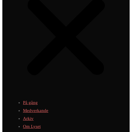
På gång
Medverkande
Arkiv
Om Lyset