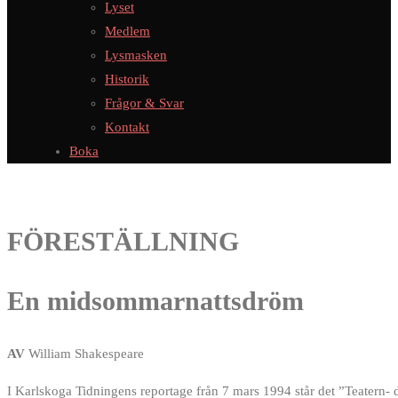
Lyset
Medlem
Lysmasken
Historik
Frågor & Svar
Kontakt
Boka
FÖRESTÄLLNING
En midsommarnattsdröm
AV
William Shakespeare
I Karlskoga Tidningens reportage från 7 mars 1994 står det ”Teatern- d