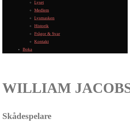
Lyset
Medlem
Lysmasken
Historik
Frågor & Svar
Kontakt
Boka
WILLIAM JACOB
Skådespelare