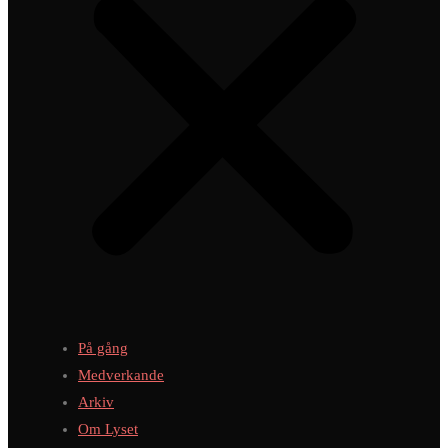
På gång
Medverkande
Arkiv
Om Lyset