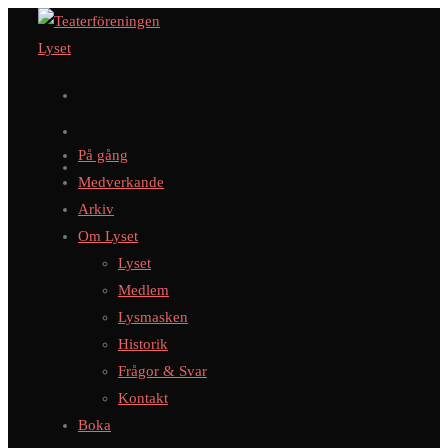
Hoppa
till
innehållet
På gång
Medverkande
Arkiv
Om Lyset
Lyset
Medlem
Lysmasken
Historik
Frågor & Svar
Kontakt
Boka