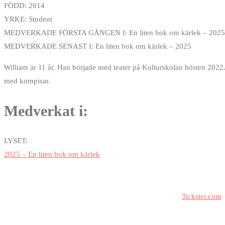
FÖDD: 2014
YRKE: Student
MEDVERKADE FÖRSTA GÅNGEN I: En liten bok om kärlek – 2025
MEDVERKADE SENAST I: En liten bok om kärlek – 2025
William är 11 år. Han började med teater på Kulturskolan hösten 2022.
med kompisar.
Medverkat i:
LYSET:
2025 – En liten bok om kärlek
Biljetter till våra arrangemang och gästspel köper du via
Tickster.com
Under förutsättning att det inte redan är slutsålt kan biljetter också k
Adress: Kungsteatern – Loviselundsvägen 59, 691 31 Karlskoga