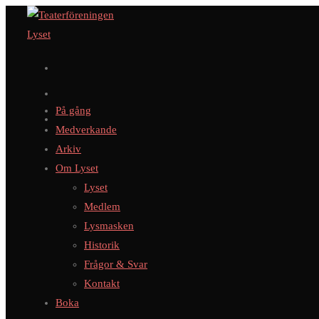
Hoppa
till
innehållet
På gång
Medverkande
Arkiv
Om Lyset
Lyset
Medlem
Lysmasken
Historik
Frågor & Svar
Kontakt
Boka