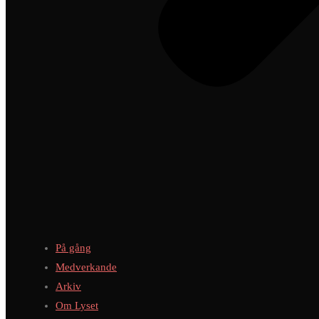
På gång
Medverkande
Arkiv
Om Lyset